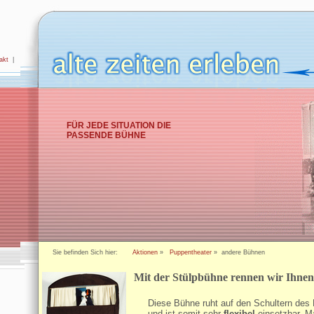
akt
|
FÜR JEDE SITUATION DIE
PASSENDE BÜHNE
Sie befinden Sich hier:
Aktionen
»
Puppentheater
» andere Bühnen
Mit der Stülpbühne rennen wir Ihnen 
Diese Bühne ruht auf den Schultern des 
und ist somit sehr
flexibel
einsetzbar. M