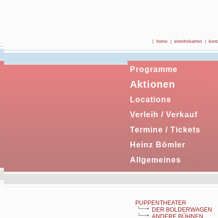
|
home
|
eintrittskarten
|
kont
Programme
Aktionen
Locations
Verleih / Verkauf
Termine / Tickets
Heinz Bömler
Allgemeines
PUPPENTHEATER
DER BOLDERWAGEN
ANDERE BÜHNEN