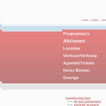
|
home
|
tickets
|
cont
Programma’s
Aktionen
Locaties
Verhuur/Verkoop
Agenda/Tickets
Heinz Bömler
Overige
PUPPENTHEATER
DE BOLDERWAGEN
ANDERE BÜHNEN