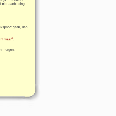
d niet aanbieding
ukspoort gaan, dan
©
cht waar
.
an morgen: