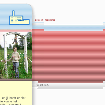
deutsch
|
nederlands
06.08.2026
 en jij hoeft er niet
le kun je het
rijs – slechts 1,-