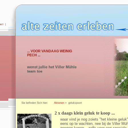
act
|
... VOOR VANDAAG WEINIG
PECH ...
wenst jullie het Viller Mühle
team toe
Sie befinden Sich hier:
Aktionen
» gelukspoort
2 x daags klein geluk te koop ...
waar vind je nog zoiets "het kleine geluk",
eens op te wachten, nee bij de Viller Müh
gewoon kopen – zelfs voor een speciale p