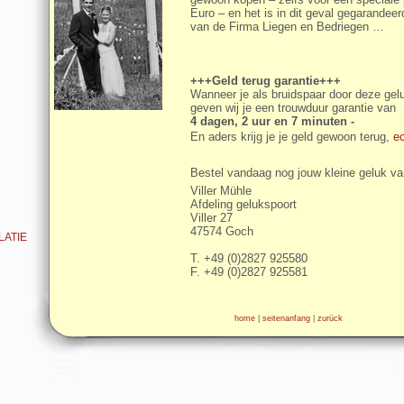
Euro – en het is in dit geval gegarandeer
van de Firma Liegen en Bedriegen …
+++Geld terug garantie+++
Wanneer je als bruidspaar door deze gel
geven wij je een trouwduur garantie van
4 dagen, 2 uur en 7 minuten -
En aders krijg je je geld gewoon terug,
e
Bestel vandaag nog jouw kleine geluk v
Viller Mühle
Afdeling gelukspoort
Viller 27
47574 Goch
LATIE
T. +49 (0)2827 925580
F. +49 (0)2827 925581
home
|
seitenanfang
|
zurück