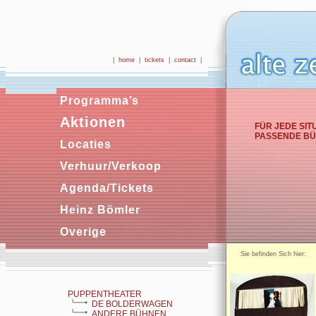
|
home
|
tickets
|
contact
|
Programma’s
Aktionen
FÜR JEDE SIT
PASSENDE B
Locaties
Verhuur/Verkoop
Agenda/Tickets
Heinz Bömler
Overige
Sie befinden Sich hie
PUPPENTHEATER
DE BOLDERWAGEN
ANDERE BÜHNEN