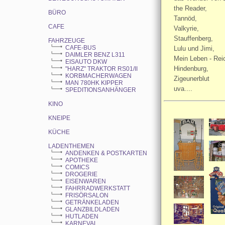
the Reader,
BÜRO
Tannöd,
CAFE
Valkyrie,
Stauffenberg,
FAHRZEUGE
CAFE-BUS
Lulu und Jimi,
DAIMLER BENZ L311
Mein Leben - Rei
EISAUTO DKW
Hindenburg,
"HARZ" TRAKTOR RS01/II
KORBMACHERWAGEN
Zigeunerblut
MAN 780HK KIPPER
uva....
SPEDITIONSANHÄNGER
KINO
KNEIPE
KÜCHE
LADENTHEMEN
ANDENKEN & POSTKARTEN
APOTHEKE
COMICS
DROGERIE
EISENWAREN
FAHRRADWERKSTATT
FRISÖRSALON
GETRÄNKELADEN
GLANZBILDLADEN
HUTLADEN
KARNEVAL