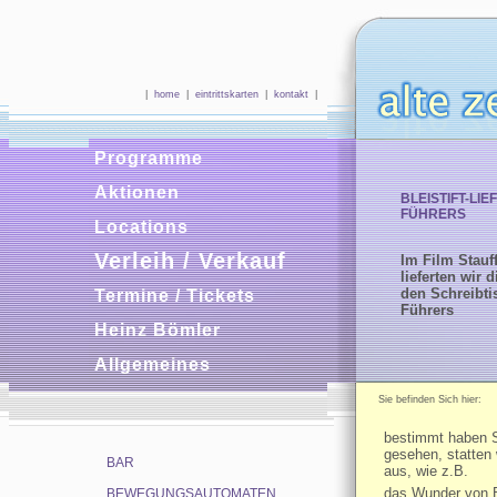
|
home
|
eintrittskarten
|
kontakt
|
Programme
Aktionen
BLEISTIFT-LI
FÜHRERS
Locations
Verleih / Verkauf
Im Film Stauf
lieferten wir d
den Schreibti
Termine / Tickets
Führers
Heinz Bömler
Allgemeines
Sie befinden Sich hier: 
bestimmt haben S
gesehen, statten
BAR
aus, wie z.B.
das Wunder von 
BEWEGUNGSAUTOMATEN