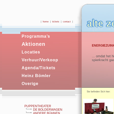
|
home
|
tickets
|
contact
|
Programma’s
Aktionen
ENERGIEZUINIG
Locaties
... omdat het h
Verhuur/Verkoop
spierkracht ga
Agenda/Tickets
Heinz Bömler
Overige
Sie befinden Sich hie
PUPPENTHEATER
DE BOLDERWAGEN
ANDERE BÜHNEN