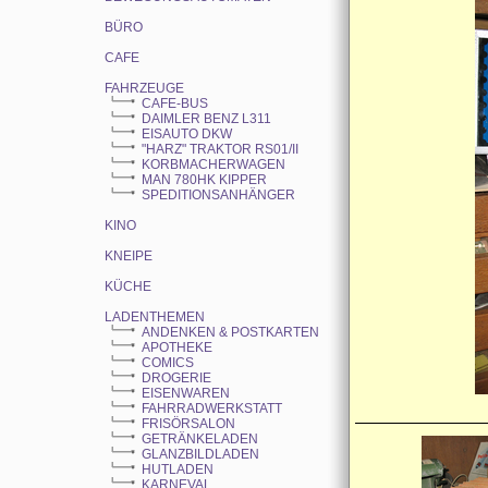
BÜRO
CAFE
FAHRZEUGE
CAFE-BUS
DAIMLER BENZ L311
EISAUTO DKW
"HARZ" TRAKTOR RS01/II
KORBMACHERWAGEN
MAN 780HK KIPPER
SPEDITIONSANHÄNGER
KINO
KNEIPE
KÜCHE
LADENTHEMEN
ANDENKEN & POSTKARTEN
APOTHEKE
COMICS
DROGERIE
EISENWAREN
FAHRRADWERKSTATT
FRISÖRSALON
GETRÄNKELADEN
GLANZBILDLADEN
HUTLADEN
KARNEVAL