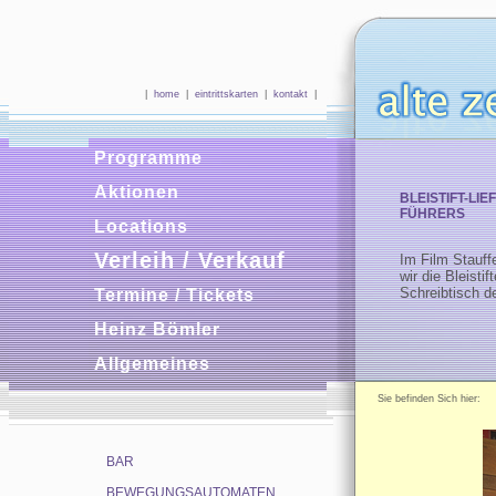
|
home
|
eintrittskarten
|
kontakt
|
Programme
Aktionen
BLEISTIFT-LI
FÜHRERS
Locations
Verleih / Verkauf
Im Film Stauffe
wir die Bleistif
Schreibtisch d
Termine / Tickets
Heinz Bömler
Allgemeines
Sie befinden Sich hie
BAR
BEWEGUNGSAUTOMATEN