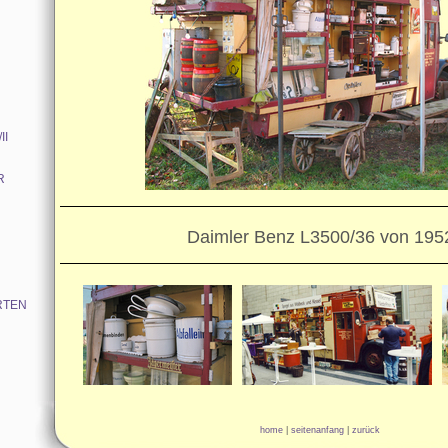
II
R
Daimler Benz L3500/36 von 195
RTEN
home
|
seitenanfang
|
zurück