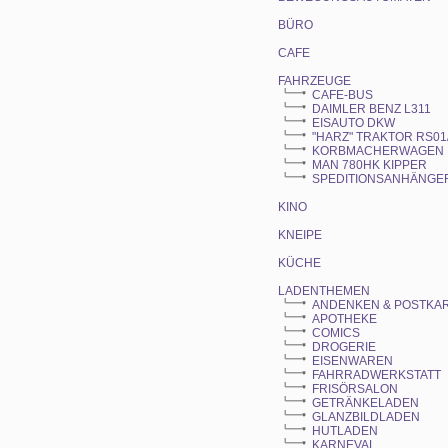
BÜRO
CAFE
FAHRZEUGE
CAFE-BUS
DAIMLER BENZ L311
EISAUTO DKW
"HARZ" TRAKTOR RS01/
KORBMACHERWAGEN
MAN 780HK KIPPER
SPEDITIONSANHÄNGE
KINO
KNEIPE
KÜCHE
LADENTHEMEN
ANDENKEN & POSTKA
APOTHEKE
COMICS
DROGERIE
EISENWAREN
FAHRRADWERKSTATT
FRISÖRSALON
GETRÄNKELADEN
GLANZBILDLADEN
HUTLADEN
KARNEVAL