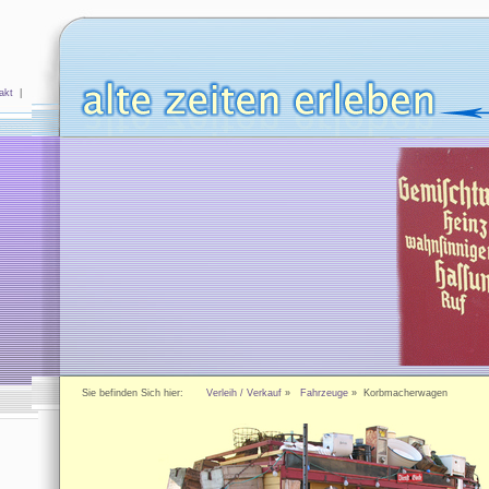
akt
|
Sie befinden Sich hier:
Verleih / Verkauf
»
Fahrzeuge
» Korbmacherwagen