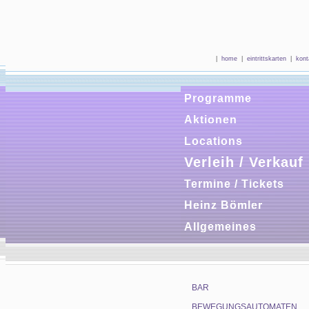
|
home
|
eintrittskarten
|
kont
Programme
Aktionen
Locations
Verleih / Verkauf
Termine / Tickets
Heinz Bömler
Allgemeines
BAR
BEWEGUNGSAUTOMATEN