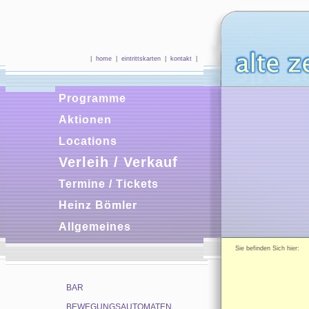
|
home
|
eintrittskarten
|
kontakt
|
Programme
Aktionen
Locations
Verleih / Verkauf
Termine / Tickets
Heinz Bömler
Allgemeines
Sie befinden Sich hie
BAR
BEWEGUNGSAUTOMATEN