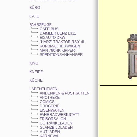
BÜRO
CAFE
FAHRZEUGE
CAFE-BUS
DAIMLER BENZ L311
EISAUTO DKW
"HARZ" TRAKTOR RS01/II
KORBMACHERWAGEN
MAN 780HK KIPPER
SPEDITIONSANHÄNGER
KINO
KNEIPE
KÜCHE
LADENTHEMEN
ANDENKEN & POSTKARTEN
APOTHEKE
COMICS
DROGERIE
EISENWAREN
FAHRRADWERKSTATT
FRISÖRSALON
GETRÄNKELADEN
GLANZBILDLADEN
HUTLADEN
KARNEVAL