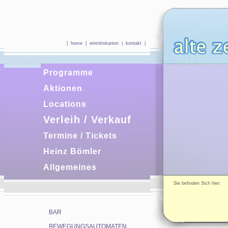
|
home
|
eintrittskarten
|
kontakt
|
Programme
Aktionen
Locations
Verleih / Verkauf
Termine / Tickets
Heinz Bömler
Allgemeines
Sie befinden Sich hie
BAR
BEWEGUNGSAUTOMATEN