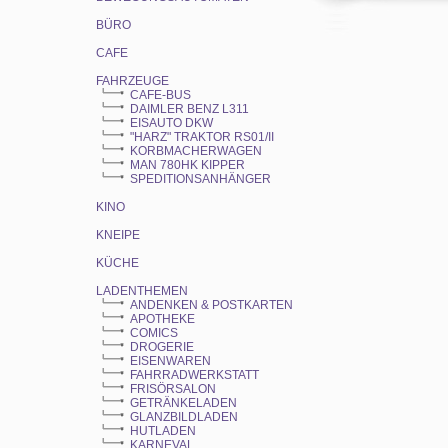
BÜRO
CAFE
FAHRZEUGE
CAFE-BUS
DAIMLER BENZ L311
EISAUTO DKW
"HARZ" TRAKTOR RS01/II
KORBMACHERWAGEN
MAN 780HK KIPPER
SPEDITIONSANHÄNGER
KINO
KNEIPE
KÜCHE
LADENTHEMEN
ANDENKEN & POSTKARTEN
APOTHEKE
COMICS
DROGERIE
EISENWAREN
FAHRRADWERKSTATT
FRISÖRSALON
GETRÄNKELADEN
GLANZBILDLADEN
HUTLADEN
KARNEVAL