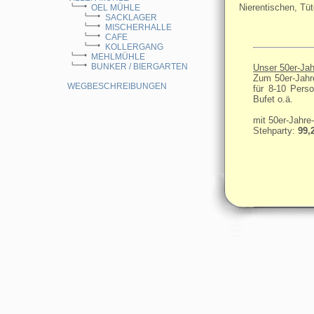
Nierentischen, Tü
OEL MÜHLE
SACKLAGER
MISCHERHALLE
CAFE
KOLLERGANG
MEHLMÜHLE
BUNKER / BIERGARTEN
Unser 50er-Jah
Zum 50er-Jahr
WEGBESCHREIBUNGEN
für 8-10 Pers
Bufet o.ä.
mit 50er-Jahre
Stehparty:
99,