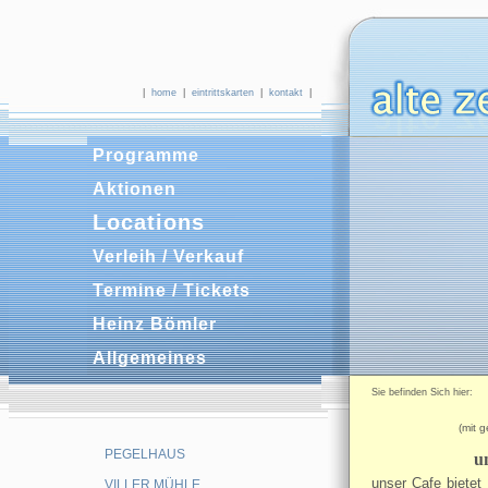
|
home
|
eintrittskarten
|
kontakt
|
Programme
Aktionen
Locations
Verleih / Verkauf
Termine / Tickets
Heinz Bömler
Allgemeines
Sie befinden Sich hie
(mit 
PEGELHAUS
u
unser Cafe bietet
VILLER MÜHLE