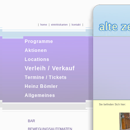
|
home
|
eintrittskarten
|
kontakt
|
Programme
Aktionen
Locations
Verleih / Verkauf
Termine / Tickets
Heinz Bömler
Allgemeines
Sie befinden Sich hie
BAR
BEWEGUNGSAUTOMATEN