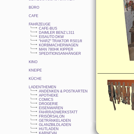
BÜRO
CAFE
FAHRZEUGE
CAFE-BUS
DAIMLER BENZ L311
EISAUTO DKW
"HARZ" TRAKTOR RS01/II
KORBMACHERWAGEN
MAN 780HK KIPPER
SPEDITIONSANHÄNGER
KINO
KNEIPE
KÜCHE
LADENTHEMEN
ANDENKEN & POSTKARTEN
APOTHEKE
COMICS
DROGERIE
EISENWAREN
FAHRRADWERKSTATT
FRISÖRSALON
GETRÄNKELADEN
GLANZBILDLADEN
HUTLADEN
KARNEVAL