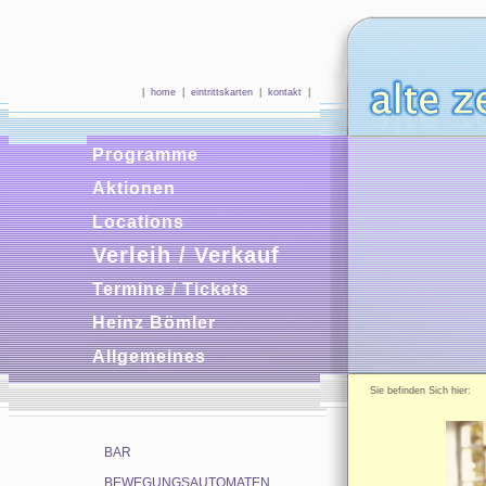
|
home
|
eintrittskarten
|
kontakt
|
Programme
Aktionen
Locations
Verleih / Verkauf
Termine / Tickets
Heinz Bömler
Allgemeines
Sie befinden Sich hie
BAR
BEWEGUNGSAUTOMATEN