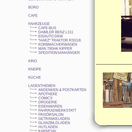
BÜRO
CAFE
FAHRZEUGE
CAFE-BUS
DAIMLER BENZ L311
EISAUTO DKW
"HARZ" TRAKTOR RS01/II
KORBMACHERWAGEN
MAN 780HK KIPPER
SPEDITIONSANHÄNGER
KINO
KNEIPE
KÜCHE
LADENTHEMEN
ANDENKEN & POSTKARTEN
APOTHEKE
COMICS
DROGERIE
EISENWAREN
FAHRRADWERKSTATT
FRISÖRSALON
GETRÄNKELADEN
GLANZBILDLADEN
HUTLADEN
KARNEVAL