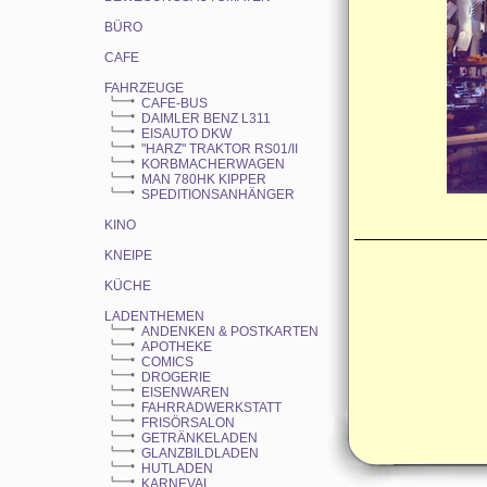
BÜRO
CAFE
FAHRZEUGE
CAFE-BUS
DAIMLER BENZ L311
EISAUTO DKW
"HARZ" TRAKTOR RS01/II
KORBMACHERWAGEN
MAN 780HK KIPPER
SPEDITIONSANHÄNGER
KINO
KNEIPE
KÜCHE
LADENTHEMEN
ANDENKEN & POSTKARTEN
APOTHEKE
COMICS
DROGERIE
EISENWAREN
FAHRRADWERKSTATT
FRISÖRSALON
GETRÄNKELADEN
GLANZBILDLADEN
HUTLADEN
KARNEVAL