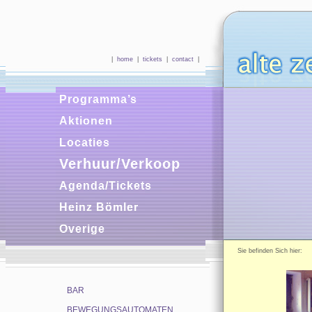
|
home
|
tickets
|
contact
|
Programma’s
Aktionen
Locaties
Verhuur/Verkoop
Agenda/Tickets
Heinz Bömler
Overige
Sie befinden Sich hie
BAR
BEWEGUNGSAUTOMATEN